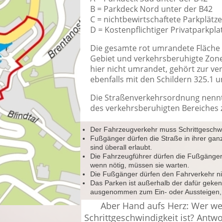
B = Parkdeck Nord unter der B42
C = nichtbewirtschaftete Parkplätz
D = Kostenpflichtiger Privatparkpl
Die gesamte rot umrandete Fläche 
Gebiet und verkehrsberuhigte Zone.
hier nicht umrandet, gehört zur ve
ebenfalls mit den Schildern 325.1 
Die Straßenverkehrsordnung nennt 
des verkehrsberuhigten Bereiches z
Der Fahrzeugverkehr muss Schrittgeschwin
Fußgänger dürfen die Straße in ihrer gan
sind überall erlaubt.
Die Fahrzeugführer dürfen die Fußgänge
wenn nötig, müssen sie warten.
Die Fußgänger dürfen den Fahrverkehr ni
Das Parken ist außerhalb der dafür geke
ausgenommen zum Ein- oder Aussteigen, 
Aber Hand aufs Herz: Wer wei
Schrittgeschwindigkeit ist? Antwor