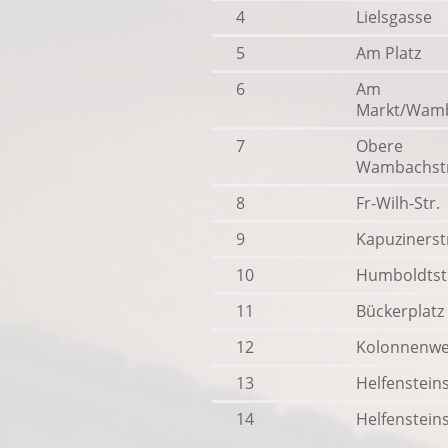
4
Lielsgasse
5
Am Platz
6
Am
Markt/Wamb
7
Obere
Wambachstr
8
Fr-Wilh-Str.
9
Kapuzinerst
10
Humboldtst
11
Bückerplatz
12
Kolonnenw
13
Helfensteins
14
Helfensteins