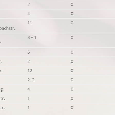
2
0
4
0
11
0
achstr.
3 + 1
0
.
5
0
r.
2
0
r.
12
0
2+2
0
eg
4
0
tr.
1
0
tr.
1
0