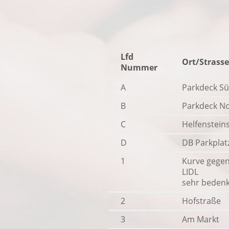
Lfd
Ort/Strasse
Nummer
A
Parkdeck S
B
Parkdeck N
C
Helfensteins
D
DB Parkplat
1
Kurve gege
LIDL
sehr bedenk
2
Hofstraße
3
Am Markt