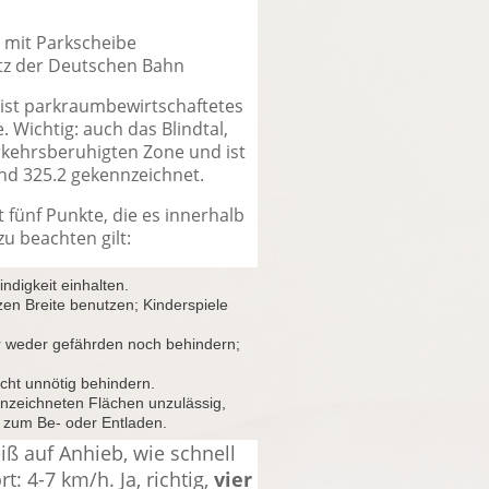
e mit Parkscheibe
atz der Deutschen Bahn
ist parkraumbewirtschaftetes
 Wichtig: auch das Blindtal,
rkehrsberuhigten Zone und ist
und 325.2 gekennzeichnet.
fünf Punkte, die es innerhalb
u beachten gilt:
digkeit einhalten.
zen Breite benutzen; Kinderspiele
r weder gefährden noch behindern;
cht unnötig behindern.
nnzeichneten Flächen unzulässig,
zum Be- oder Entladen.
ß auf Anhieb, wie schnell
t: 4-7 km/h. Ja, richtig,
vier