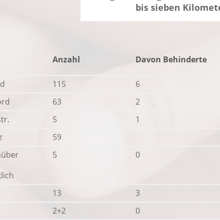
bis sieben Kilomet
Anzahl
Davon Behinderte
üd
115
6
ord
63
2
tr.
5
1
z
59
nüber
5
0
lich
13
3
2+2
0