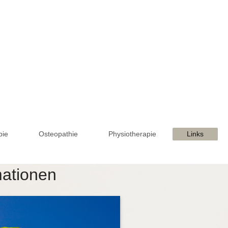
pie
Osteopathie
Physiotherapie
Links
mationen